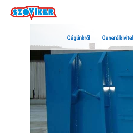
Cégünkről
Generálkivite