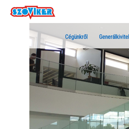
Cégünkről
Generálkivite