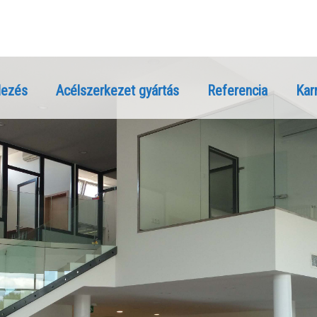
lezés
Acélszerkezet gyártás
Referencia
Karr