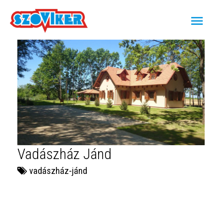
Vadászház Jánd
vadászház-jánd